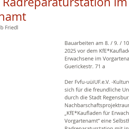
Radreparaturstation im
enamt
b Friedl
Bauarbeiten am 8. / 9. / 1
2025 vor dem KfE*Kauflade
Erwachsene im Vorgartena
Guerickestr. 71 a
Der Fvfu-uüiUF.e.V. -Kultu
sich für die freundliche U
durch die Stadt Regensbur
Nachbarschaftsprojektrau
„KfE*Kaufladen für Erwac
Vorgartenamt“ eine Selbsth
Radreparaturstation mit int