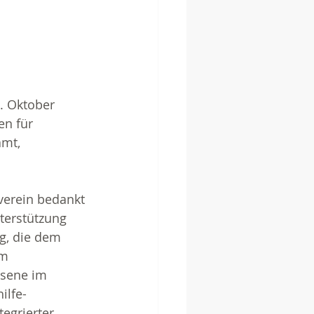
0. Oktober 
n für 
mt, 
rverein bedankt 
nterstützung 
g, die dem 
m 
hsene im 
ilfe-
egrierter 