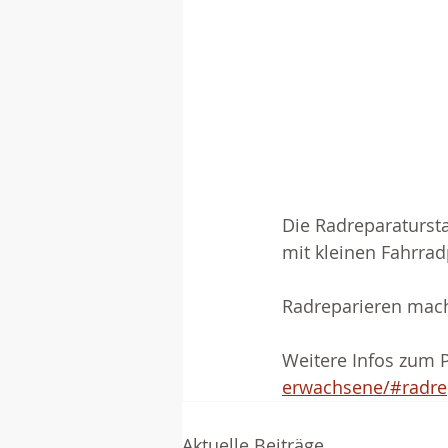
Die Radreparatursta
mit kleinen Fahrra
Radreparieren mach
Weitere Infos zum P
erwachsene/#radre
Aktuelle Beiträge