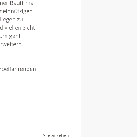
ner Baufirma 
einnützigen 
liegen zu 
 viel erreicht 
um geht 
rweitern.
orbeifahrenden 
Alle ansehen