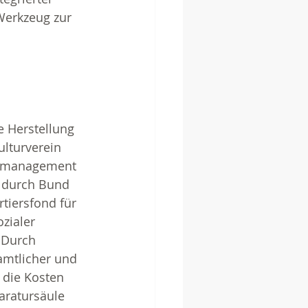
erkzeug zur 
e Herstellung 
lturverein 
rsmanagement 
 durch Bund 
tiersfond für 
zialer 
 Durch 
amtlicher und 
 die Kosten 
aratursäule 